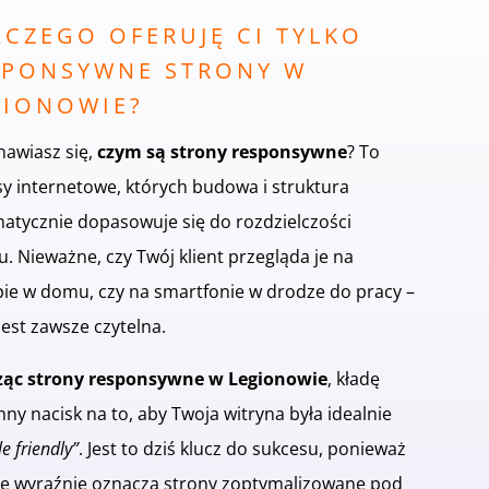
ACZEGO OFERUJĘ CI TYLKO
SPONSYWNE STRONY W
GIONOWIE?
nawiasz się,
czym są strony responsywne
? To
sy internetowe, których budowa i struktura
atycznie dopasowuje się do rozdzielczości
u. Nieważne, czy Twój klient przegląda je na
pie w domu, czy na smartfonie w drodze do pracy –
jest zawsze czytelna.
ąc strony responsywne w Legionowie
, kładę
ny nacisk na to, aby Twoja witryna była idealnie
e friendly”
. Jest to dziś klucz do sukcesu, ponieważ
e wyraźnie oznacza strony zoptymalizowane pod