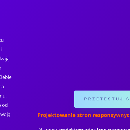
tu
i
dzają
m
Ciebie
óra
nu.
PRZETESTUJ 
e od
Twoją
Projektowanie stron responsywnyc
Dla mnie,
projektowanie stron respons