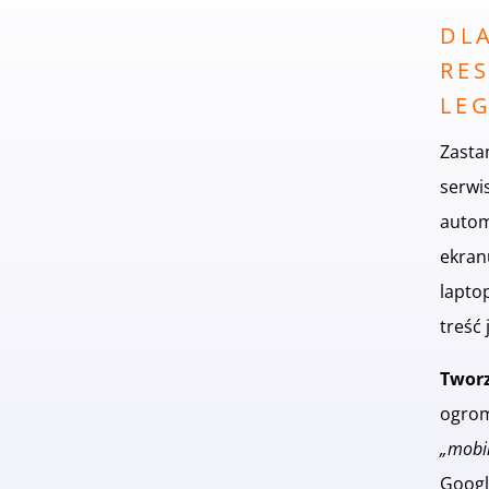
DL
RE
LE
Zasta
serwi
autom
ekran
lapto
treść 
Tworz
ogrom
„mobil
Googl