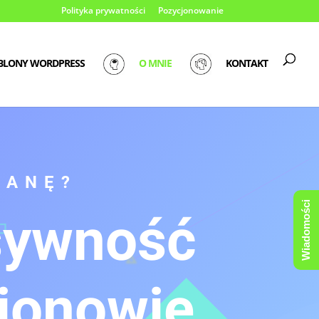
Polityka prywatności
Pozycjonowanie
BLONY WORDPRESS
O MNIE
KONTAKT
IANĘ?
Wiadomości
sywność
gionowie