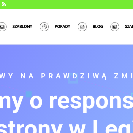
SZABLONY
PORADY
BLOG
SZA
WY NA PRAWDZIWĄ ZM
my o respon
strony w Le