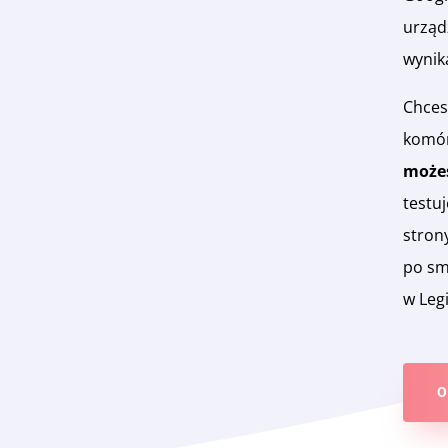
urząd
wynik
Chces
komór
możes
testu
stron
po sm
w Legi