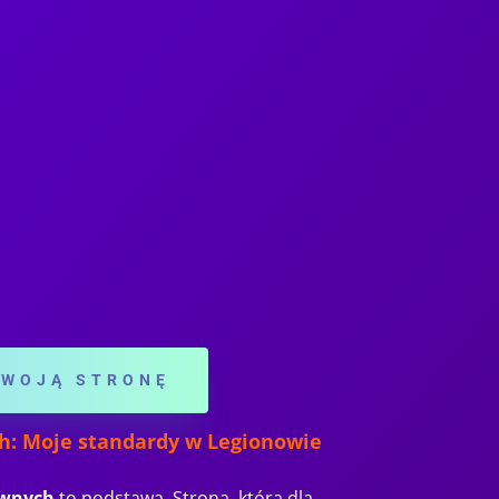
SWOJĄ STRONĘ
h: Moje standardy w Legionowie
ywnych
to podstawa. Strona, którą dla