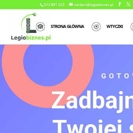
512 891 223
norbert@legiobiznes.pl
STRONA GŁÓWNA
WTYCZKI
GOTO
Zadbaj
Twojej 