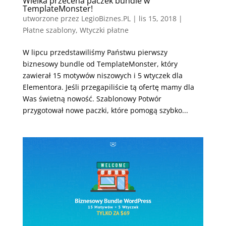
Wielka przecena paczek bundle w
TemplateMonster!
utworzone przez
LegioBiznes.PL
|
lis 15, 2018
|
Płatne szablony
,
Wtyczki płatne
W lipcu przedstawiliśmy Państwu pierwszy
biznesowy bundle od TemplateMonster, który
zawierał 15 motywów niszowych i 5 wtyczek dla
Elementora. Jeśli przegapiliście tą ofertę mamy dla
Was świetną nowość. Szablonowy Potwór
przygotował nowe paczki, które pomogą szybko...