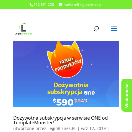
512 891 223
norbert@legiobiznes.pl
Wiadomości
Dożywotna subskrypcja w serwisie ONE od
TemplateMonster!
utworzone przez
LegioBiznes.PL
|
wrz 12, 2019
|