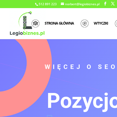
512 891 223
norbert@legiobiznes.pl
STRONA GŁÓWNA
WTYCZKI
WIĘCEJ O SE
Pozycj