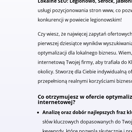
Lokalne SEO: Legionowo, Serock, Jabłon
usługi pozycjonowania stron www, co pozw
konkurencji w powiecie legionowskim!
Czy wiesz, że najwięcej zapytań ofertowych 
pierwszej dziesiątce wyników wyszukiwania
optymalizacji dla lokalnego biznesu. Wiem
internetową Twojej firmy, aby trafiała do 
okolicy. Stworzę dla Ciebie indywidualną 
przepełnioną realnymi korzyściami bizne
Co otrzymujesz w ofercie optymaliz
internetowej?
Analizę oraz dobór najlepszych fraz k
słów kluczowych dopasowanych do Twojej
keywordy, które pozwolą skutecznie i pr