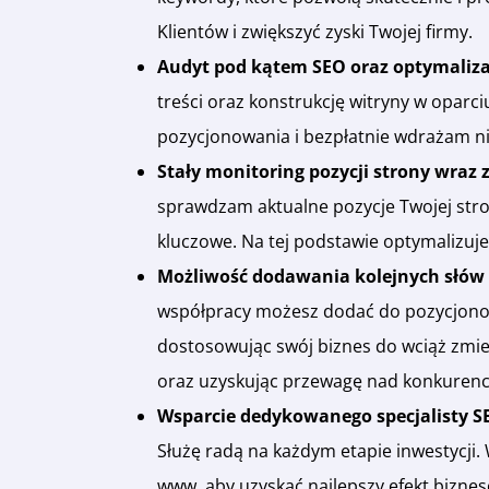
Klientów i zwiększyć zyski Twojej firmy.
Audyt pod kątem SEO oraz optymalizac
treści oraz konstrukcję witryny w oparci
pozycjonowania i bezpłatnie wdrażam n
Stały monitoring pozycji strony wra
sprawdzam aktualne pozycje Twojej str
kluczowe. Na tej podstawie optymalizu
Możliwość dodawania kolejnych słów
współpracy możesz dodać do pozycjonow
dostosowując swój biznes do wciąż zmien
oraz uzyskując przewagę nad konkurenc
Wsparcie dedykowanego specjalisty S
Służę radą na każdym etapie inwestycji.
www, aby uzyskać najlepszy efekt bizne