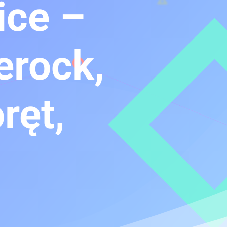
ice –
erock,
ręt,