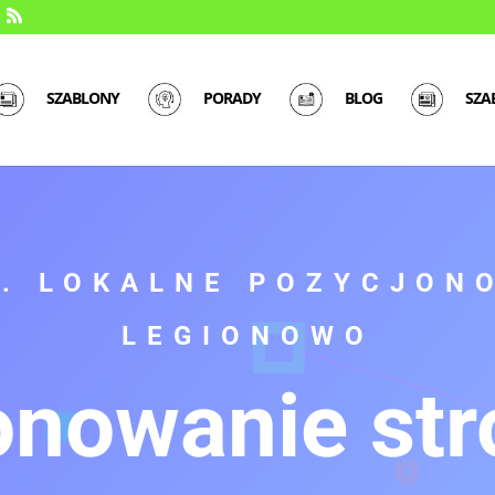
SZABLONY
PORADY
BLOG
SZA
O. LOKALNE POZYCJON
LEGIONOWO
onowanie st