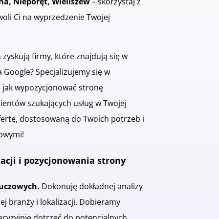
na, Nieporęt, Wieliszew
– skorzystaj z
oli Ci na wyprzedzenie Twojej
zyskują firmy, które znajdują się w
 Google? Specjalizujemy się w
, jak wypozycjonować stronę
Klientów szukających usług w Twojej
ofertę, dostosowaną do Twoich potrzeb i
sowymi!
acji i pozycjonowania strony
luczowych.
Dokonuję dokładnej analizy
 branży i lokalizacji. Dobieramy
ecyzyjnie dotrzeć do potencjalnych