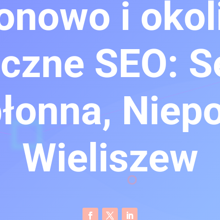
onowo i okol
czne SEO: S
łonna, Niepo
Wieliszew