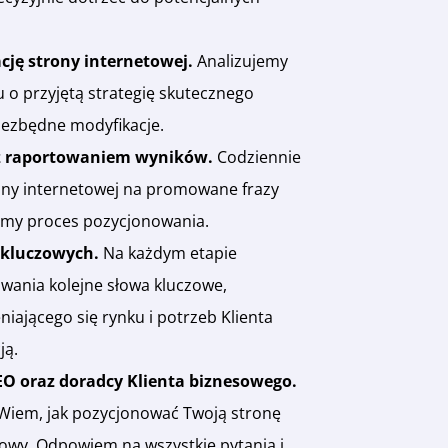
ję strony internetowej.
Analizujemy
u o przyjętą strategię skutecznego
iezbędne modyfikacje.
z z raportowaniem wyników.
Codziennie
ony internetowej na promowane frazy
jemy proces pozycjonowania.
 kluczowych.
Na każdym etapie
ania kolejne słowa kluczowe,
iającego się rynku i potrzeb Klienta
ją.
EO oraz doradcy Klienta biznesowego.
 Wiem, jak pozycjonować Twoją stronę
sowy. Odpowiem na wszystkie pytania i