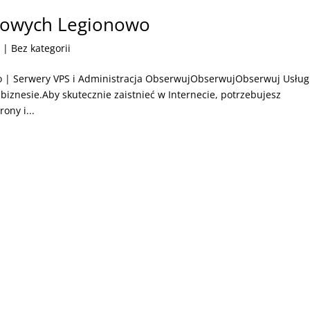
etowych Legionowo
6
| Bez kategorii
o | Serwery VPS i Administracja ObserwujObserwujObserwuj Usług
 biznesie.Aby skutecznie zaistnieć w Internecie, potrzebujesz
ony i...