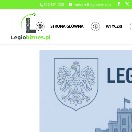
512 891 223
norbert@legiobiznes.pl
STRONA GŁÓWNA
WTYCZKI