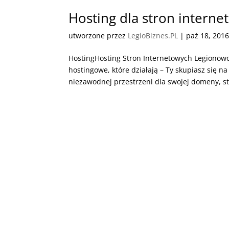
Hosting dla stron intern
utworzone przez
LegioBiznes.PL
|
paź 18, 201
HostingHosting Stron Internetowych Legionow
hostingowe, które działają – Ty skupiasz się na
niezawodnej przestrzeni dla swojej domeny, str