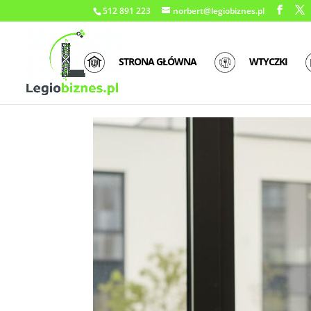
512 891 223
norbert@legiobiznes.pl
STRONA GŁÓWNA
WTYCZKI