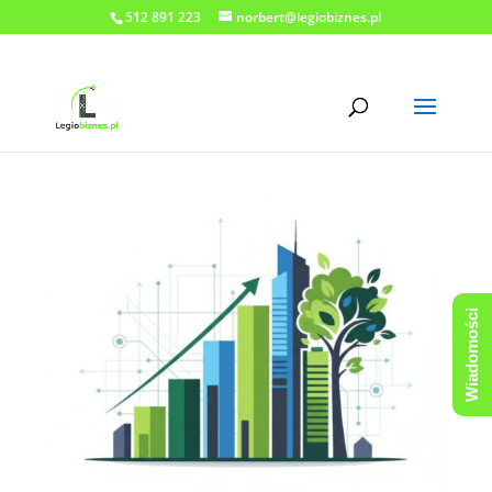
512 891 223
norbert@legiobiznes.pl
Wiadomości