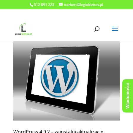
512 891 223
norbert@legiobiznes.pl
Wiadomości
WordPress 4.9.2 – zainstaluj aktualizację