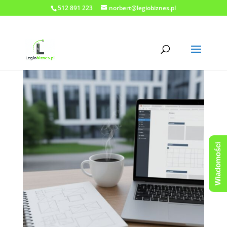
512 891 223
norbert@legiobiznes.pl
Wiadomości