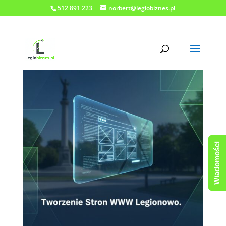
512 891 223
norbert@legiobiznes.pl
Wiadomości