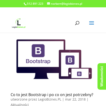
512 891 223
norbert@legiobiznes.pl
Wiadomości
Co to jest Bootstrap i po co on jest potrzebny?
utworzone przez
LegioBiznes.PL
|
mar 22, 2018
|
Aktualności