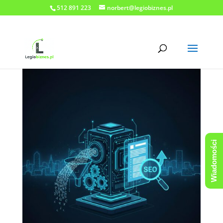
512 891 223
norbert@legiobiznes.pl
Wiadomości