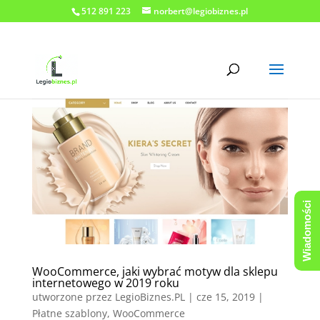
512 891 223
norbert@legiobiznes.pl
Wiadomości
WooCommerce, jaki wybrać motyw dla sklepu
internetowego w 2019 roku
utworzone przez
LegioBiznes.PL
|
cze 15, 2019
|
Płatne szablony
,
WooCommerce