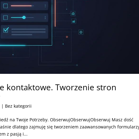
 kontaktowe. Tworzenie stron
o
6
| Bez kategorii
edź na Twoje Potrzeby. ObserwujObserwujObserwuj Masz dość
Właśnie dlatego zajmuję się tworzeniem zaawansowanych formularz
m z pasją i...