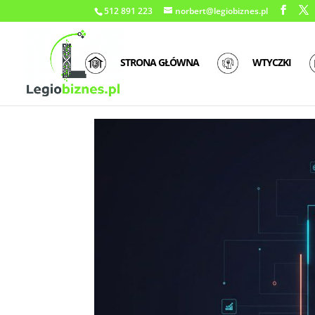
512 891 223
norbert@legiobiznes.pl
STRONA GŁÓWNA
WTYCZKI