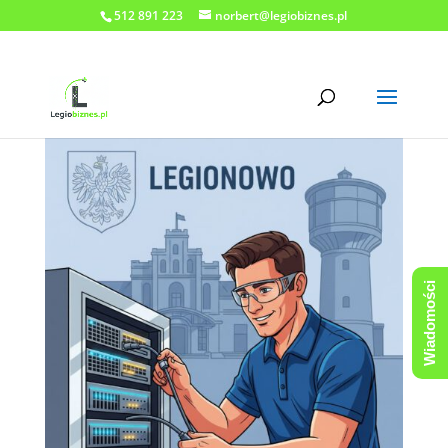
512 891 223
norbert@legiobiznes.pl
Wiadomości