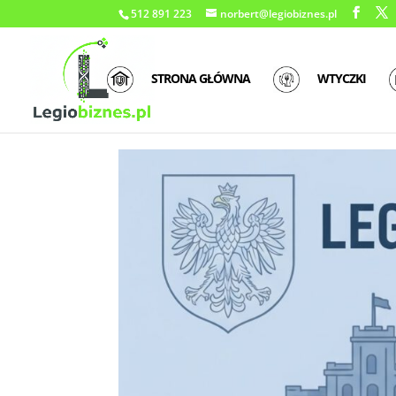
512 891 223
norbert@legiobiznes.pl
STRONA GŁÓWNA
WTYCZKI