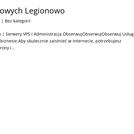
etowych Legionowo
6
| Bez kategorii
o | Serwery VPS i Administracja ObserwujObserwujObserwuj Usług
 biznesie.Aby skutecznie zaistnieć w Internecie, potrzebujesz
ony i...