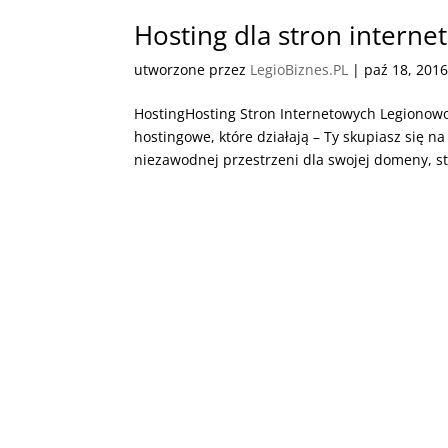
Hosting dla stron intern
utworzone przez
LegioBiznes.PL
|
paź 18, 201
HostingHosting Stron Internetowych Legionow
hostingowe, które działają – Ty skupiasz się na
niezawodnej przestrzeni dla swojej domeny, str