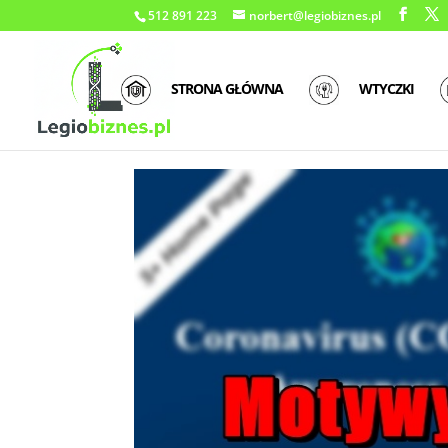
512 891 223
norbert@legiobiznes.pl
STRONA GŁÓWNA
WTYCZKI