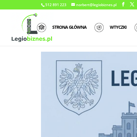
512 891 223
norbert@legiobiznes.pl
STRONA GŁÓWNA
WTYCZKI