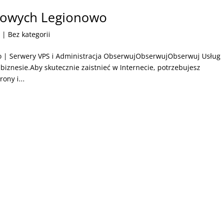
etowych Legionowo
6
| Bez kategorii
o | Serwery VPS i Administracja ObserwujObserwujObserwuj Usług
 biznesie.Aby skutecznie zaistnieć w Internecie, potrzebujesz
ony i...