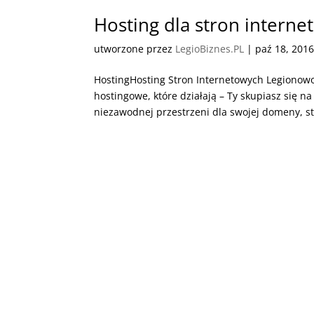
Hosting dla stron intern
utworzone przez
LegioBiznes.PL
|
paź 18, 201
HostingHosting Stron Internetowych Legionow
hostingowe, które działają – Ty skupiasz się na
niezawodnej przestrzeni dla swojej domeny, str