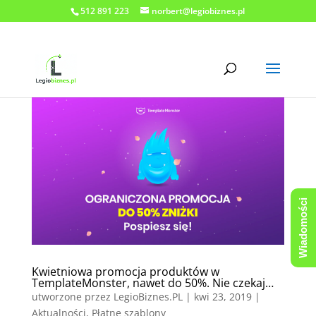
512 891 223
norbert@legiobiznes.pl
Wiadomości
Kwietniowa promocja produktów w
TemplateMonster, nawet do 50%. Nie czekaj…
utworzone przez
LegioBiznes.PL
|
kwi 23, 2019
|
Aktualności
,
Płatne szablony