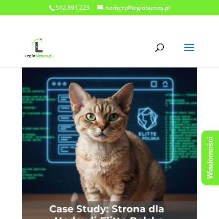
512 891 223
norbert@legiobiznes.pl
Wiadomości