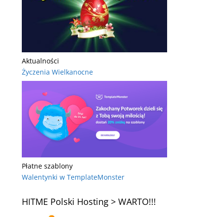
Aktualności
Życzenia Wielkanocne
Płatne szablony
Walentynki w TemplateMonster
HITME Polski Hosting > WARTO!!!