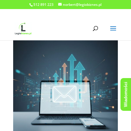
512 891 223
norbert@legiobiznes.pl
Wiadomości