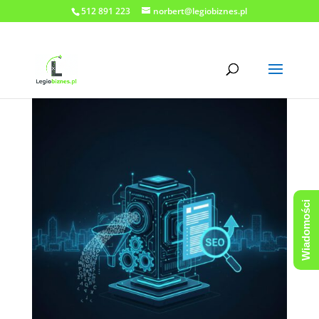
512 891 223
norbert@legiobiznes.pl
Wiadomości