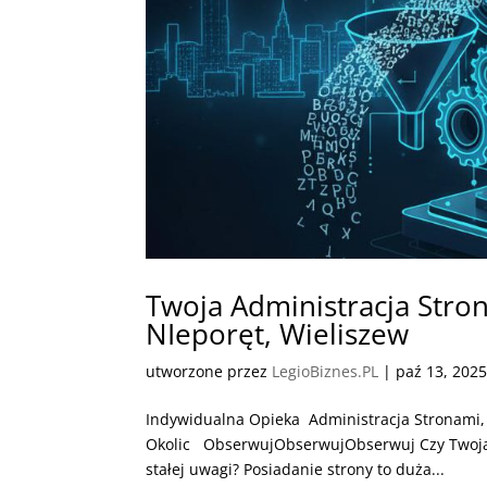
Twoja Administracja Stron
NIeporęt, Wieliszew
utworzone przez
LegioBiznes.PL
|
paź 13, 202
Indywidualna Opieka Administracja Stronami, 
Okolic ObserwujObserwujObserwuj Czy Twoja 
stałej uwagi? Posiadanie strony to duża...