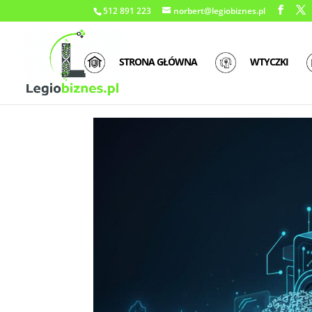
512 891 223
norbert@legiobiznes.pl
STRONA GŁÓWNA
WTYCZKI