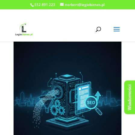
512 891 223
norbert@legiobiznes.pl
Wiadomości