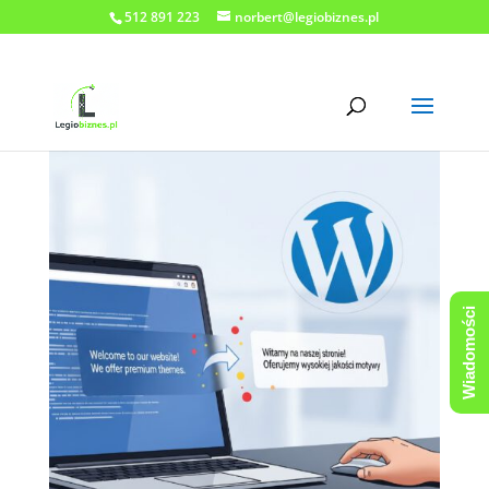
512 891 223
norbert@legiobiznes.pl
Wiadomości