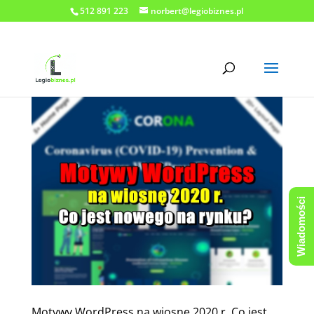
512 891 223
norbert@legiobiznes.pl
Wiadomości
Motywy WordPress na wiosnę 2020 r. Co jest