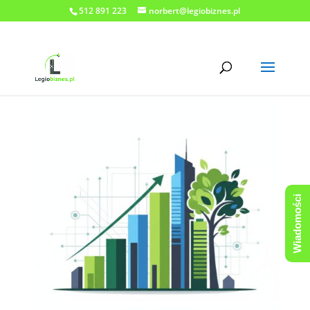
512 891 223
norbert@legiobiznes.pl
Wiadomości