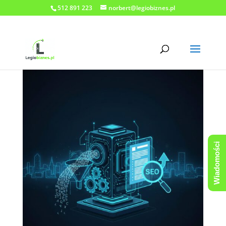
512 891 223
norbert@legiobiznes.pl
Wiadomości