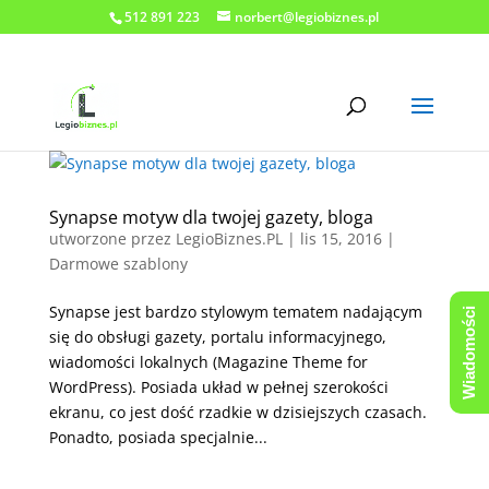
512 891 223
norbert@legiobiznes.pl
Synapse motyw dla twojej gazety, bloga
utworzone przez
LegioBiznes.PL
|
lis 15, 2016
|
Darmowe szablony
Synapse jest bardzo stylowym tematem nadającym
Wiadomości
się do obsługi gazety, portalu informacyjnego,
wiadomości lokalnych (Magazine Theme for
WordPress). Posiada układ w pełnej szerokości
ekranu, co jest dość rzadkie w dzisiejszych czasach.
Ponadto, posiada specjalnie...