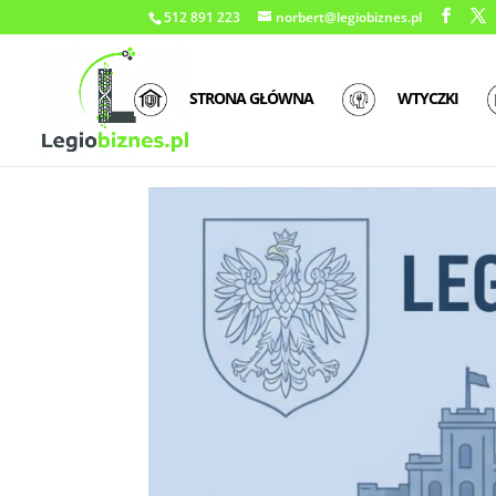
512 891 223
norbert@legiobiznes.pl
STRONA GŁÓWNA
WTYCZKI