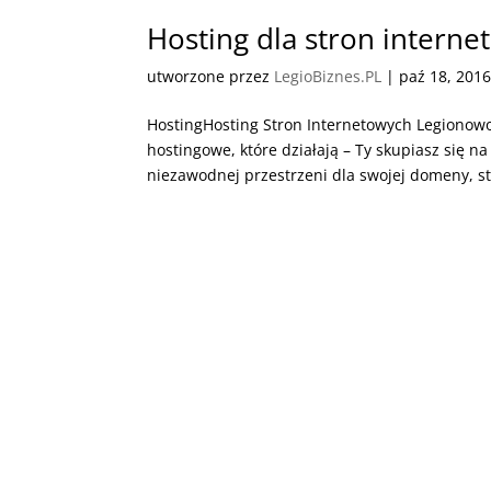
Hosting dla stron intern
utworzone przez
LegioBiznes.PL
|
paź 18, 201
HostingHosting Stron Internetowych Legionow
hostingowe, które działają – Ty skupiasz się na
niezawodnej przestrzeni dla swojej domeny, str