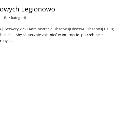
etowych Legionowo
6
| Bez kategorii
o | Serwery VPS i Administracja ObserwujObserwujObserwuj Usług
 biznesie.Aby skutecznie zaistnieć w Internecie, potrzebujesz
ony i...