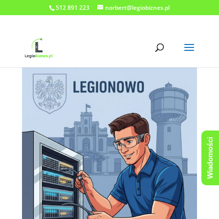
512 891 223
norbert@legiobiznes.pl
Wiadomości