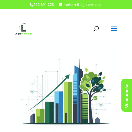
512 891 223
norbert@legiobiznes.pl
Wiadomości