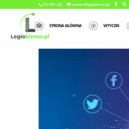
512 891 223
norbert@legiobiznes.pl
STRONA GŁÓWNA
WTYCZKI