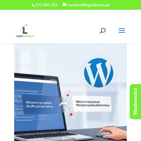
512 891 223
norbert@legiobiznes.pl
Wiadomości