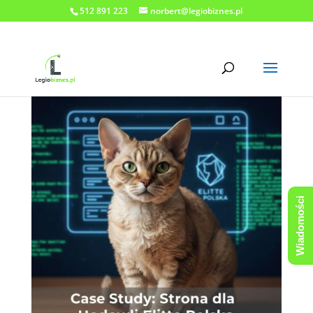
512 891 223
norbert@legiobiznes.pl
Wiadomości