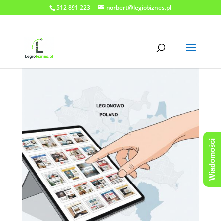
512 891 223
norbert@legiobiznes.pl
Wiadomości