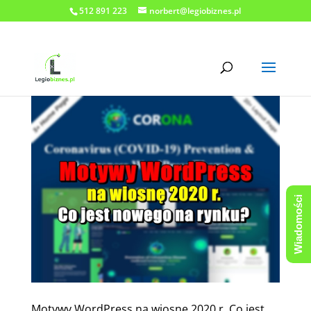
512 891 223
norbert@legiobiznes.pl
Wiadomości
Motywy WordPress na wiosnę 2020 r. Co jest