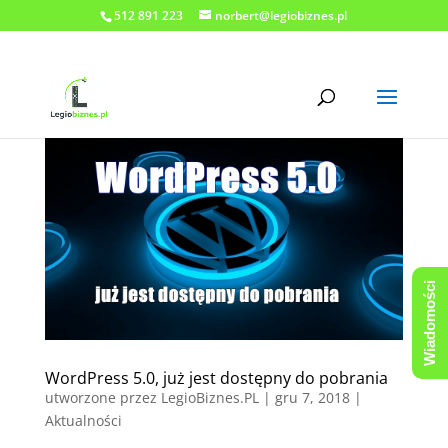
512 891 223
norbert@legiobiznes.pl
Wiadomości
WordPress 5.0, już jest dostępny do pobrania
utworzone przez
LegioBiznes.PL
|
gru 7, 2018
|
Aktualności