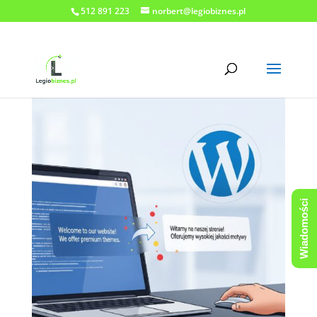
512 891 223
norbert@legiobiznes.pl
Wiadomości