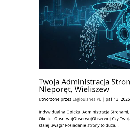
Twoja Administracja Stron
NIeporęt, Wieliszew
utworzone przez
LegioBiznes.PL
|
paź 13, 202
Indywidualna Opieka Administracja Stronami, 
Okolic ObserwujObserwujObserwuj Czy Twoja 
stałej uwagi? Posiadanie strony to duża...