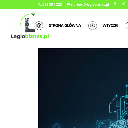
512 891 223
norbert@legiobiznes.pl
STRONA GŁÓWNA
WTYCZKI