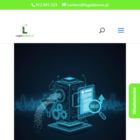
512 891 223
norbert@legiobiznes.pl
Wiadomości