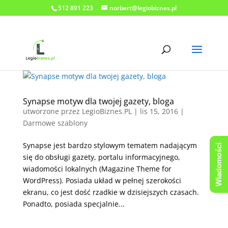
512 891 223
norbert@legiobiznes.pl
Synapse motyw dla twojej gazety, bloga
utworzone przez
LegioBiznes.PL
|
lis 15, 2016
|
Darmowe szablony
Synapse jest bardzo stylowym tematem nadającym
Wiadomości
się do obsługi gazety, portalu informacyjnego,
wiadomości lokalnych (Magazine Theme for
WordPress). Posiada układ w pełnej szerokości
ekranu, co jest dość rzadkie w dzisiejszych czasach.
Ponadto, posiada specjalnie...