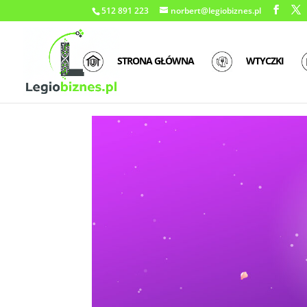
512 891 223
norbert@legiobiznes.pl
STRONA GŁÓWNA
WTYCZKI