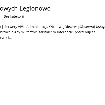
etowych Legionowo
6
| Bez kategorii
o | Serwery VPS i Administracja ObserwujObserwujObserwuj Usług
 biznesie.Aby skutecznie zaistnieć w Internecie, potrzebujesz
ony i...