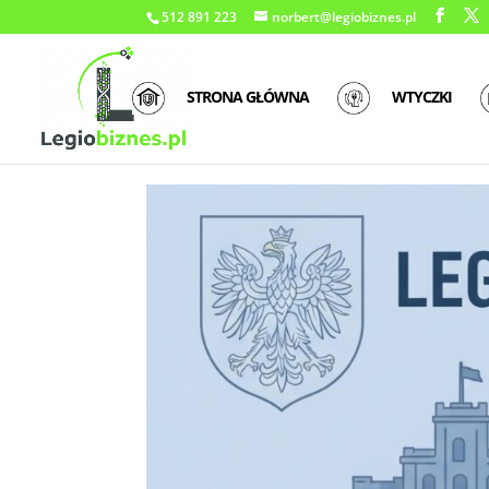
512 891 223
norbert@legiobiznes.pl
STRONA GŁÓWNA
WTYCZKI