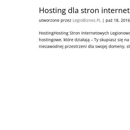
Hosting dla stron intern
utworzone przez
LegioBiznes.PL
|
paź 18, 201
HostingHosting Stron Internetowych Legionow
hostingowe, które działają – Ty skupiasz się na
niezawodnej przestrzeni dla swojej domeny, str