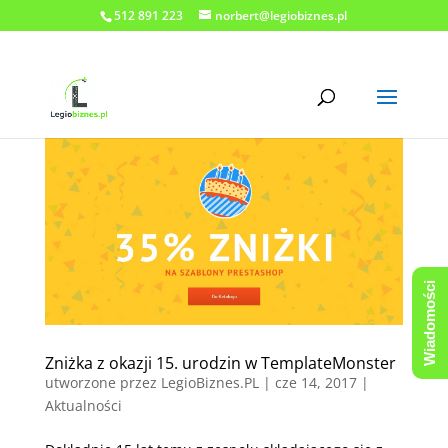
512 891 223
norbert@legiobiznes.pl
Wiadomości
Zniżka z okazji 15. urodzin w TemplateMonster
utworzone przez
LegioBiznes.PL
|
cze 14, 2017
|
Aktualności