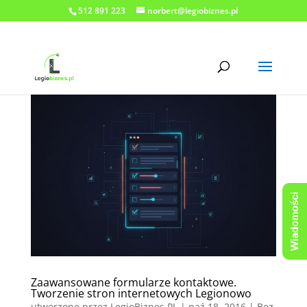
512 891 223
norbert@legiobiznes.pl
Wiadomości
Zaawansowane formularze kontaktowe.
Tworzenie stron internetowych Legionowo
utworzone przez
LegioBiznes.PL
|
paź 18, 2016
| Bez