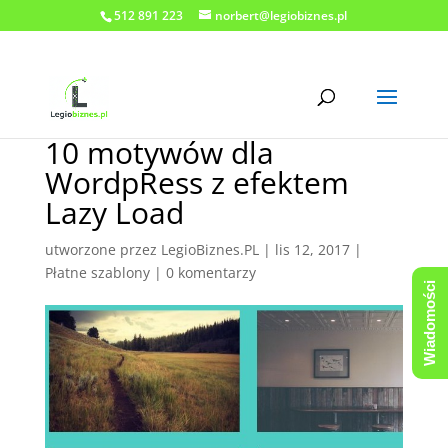
512 891 223
norbert@legiobiznes.pl
10 motywów dla
WordpRess z efektem
Lazy Load
utworzone przez
LegioBiznes.PL
|
lis 12, 2017
|
Płatne szablony
|
0 komentarzy
Wiadomości