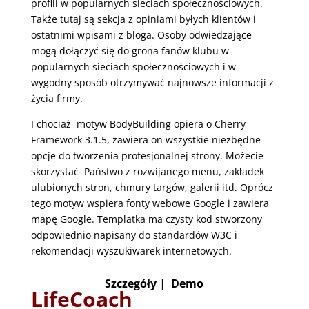
profili w popularnych sieciach społecznościowych.
Także tutaj są sekcja z opiniami byłych klientów i
ostatnimi wpisami z bloga. Osoby odwiedzające
mogą dołączyć się do grona fanów klubu w
popularnych sieciach społecznościowych i w
wygodny sposób otrzymywać najnowsze informacji z
życia firmy.
I chociaż motyw BodyBuilding opiera o Cherry
Framework 3.1.5, zawiera on wszystkie niezbędne
opcje do tworzenia profesjonalnej strony. Możecie
skorzystać Państwo z rozwijanego menu, zakładek
ulubionych stron, chmury targów, galerii itd. Oprócz
tego motyw wspiera fonty webowe Google i zawiera
mapę Google. Templatka ma czysty kod stworzony
odpowiednio napisany do standardów W3C i
rekomendacji wyszukiwarek internetowych.
Szczegóły
|
Demo
LifeCoach