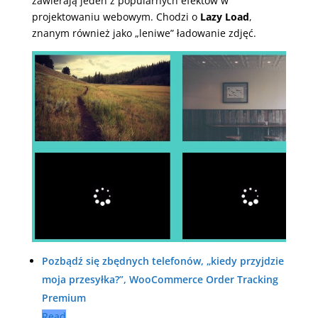
zawierają jeden z popularnych efektów w
projektowaniu webowym. Chodzi o
Lazy Load
,
znanym również jako „leniwe” ładowanie zdjęć.
Pozbądź się zbędnych telefonów, „kiedy przyjdzie
moja przesyłka?”, WooCommerce Order Tracking
Premium
Read