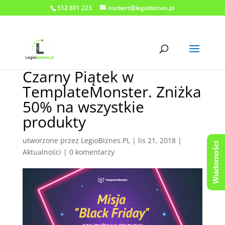
512 891 223
norbert@legiobiznes.pl
Czarny Piątek w
TemplateMonster. Zniżka
50% na wszystkie
produkty
utworzone przez
LegioBiznes.PL
|
lis 21, 2018
|
Wiadomości
Aktualności
|
0 komentarzy