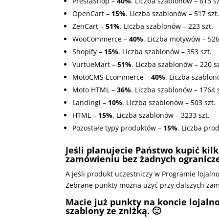
PrestaShop –
40%
. Liczba szablonów – 613 sz
OpenCart –
15%
. Liczba szablonów – 517 szt
ZenCart –
51%
. Liczba szablonów – 223 szt.
WooCommerce –
40%
. Liczba motywów – 526
Shopify –
15%
. Liczba szablonów – 353 szt.
VurtueMart –
51%
. Liczba szablonów – 220 sz
MotoCMS Ecommerce –
40%
. Liczba szablon
Moto HTML –
36%
. Liczba szablonów – 1764 s
Landingi –
10%
. Liczba szablonów – 503 szt.
HTML –
15%
. Liczba szablonów – 3233 szt.
Pozostałe typy produktów –
15%
. Liczba pro
Jeśli planujecie Państwo kupić kil
zamówieniu bez żadnych ogranicz
A jeśli produkt uczestniczy w Programie loja
Zebrane punkty można użyć przy dalszych zam
Macie już punkty na koncie lojal
szablony ze zniżką. 🙂