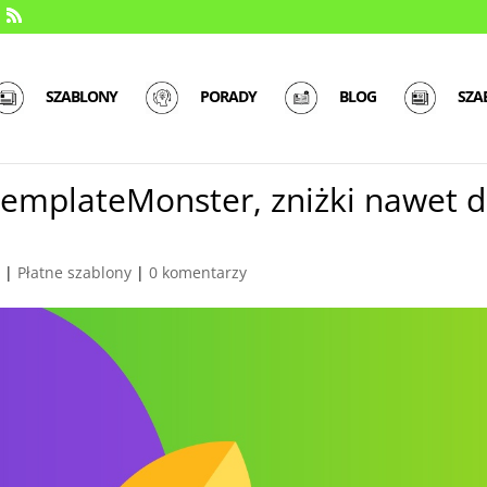
SZABLONY
PORADY
BLOG
SZA
TemplateMonster, zniżki nawet 
8
|
Płatne szablony
|
0 komentarzy