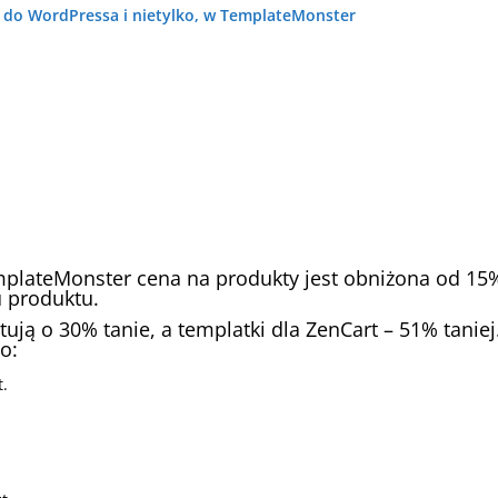
o WordPressa i nietylko, w TemplateMonster
mplateMonster cena na produkty jest obniżona od 15
u produktu.
tują o 30% tanie, a templatki dla ZenCart – 51% taniej
o:
t.