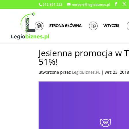
512 891 223
norbert@legiobiznes.pl
STRONA GŁÓWNA
WTYCZKI
Jesienna promocja w 
51%!
utworzone przez
LegioBiznes.PL
|
wrz 23, 201