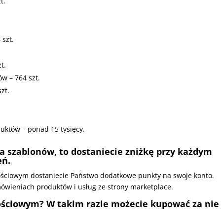
t.
.
 szt.
t.
ów – 764 szt.
zt.
duktów – ponad 15 tysięcy.
ka szablonów, to dostaniecie zniżkę przy każdym
eń.
lnościowym dostaniecie Państwo dodatkowe punkty na swoje konto.
ówieniach produktów i usług ze strony marketplace.
nościowym? W takim razie możecie kupować za nie