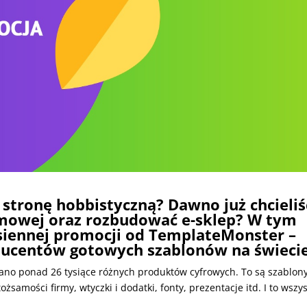
 stronę hobbistyczną? Dawno już chcieliś
rmowej oraz rozbudować e-sklep? W tym
esiennej promocji od TemplateMonster –
ducentów gotowych szablonów na świecie
ano ponad 26 tysiące różnych produktów cyfrowych. To są szablon
samości firmy, wtyczki i dodatki, fonty, prezentacje itd. I to wszy