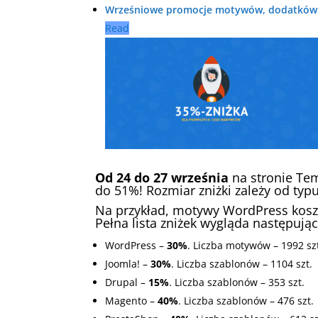
Wrześniowe promocje motywów, dodatków d
Read
Od 24 do 27 września
na stronie Te
do 51%! Rozmiar zniżki zależy od typ
Na przykład,
motywy WordPress
kosz
Pełna lista zniżek wygląda następując
WordPress –
30%
. Liczba motywów – 1992 sz
Joomla! –
30%
. Liczba szablonów – 1104 szt.
Drupal –
15%
. Liczba szablonów – 353 szt.
Magento –
40%
. Liczba szablonów – 476 szt.