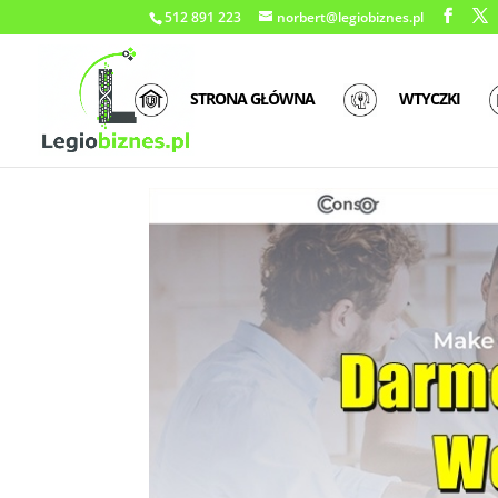
512 891 223
norbert@legiobiznes.pl
STRONA GŁÓWNA
WTYCZKI