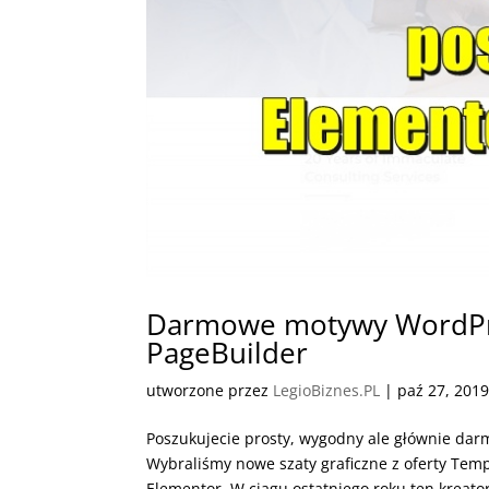
Darmowe motywy WordPre
PageBuilder
utworzone przez
LegioBiznes.PL
|
paź 27, 201
Poszukujecie prosty, wygodny ale głównie dar
Wybraliśmy nowe szaty graficzne z oferty Temp
Elementor. W ciągu ostatniego roku ten kreator