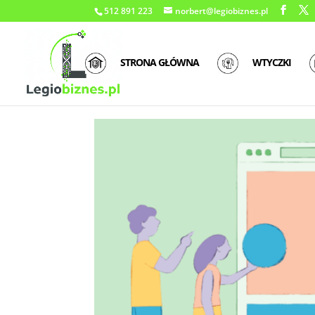
512 891 223
norbert@legiobiznes.pl
STRONA GŁÓWNA
WTYCZKI